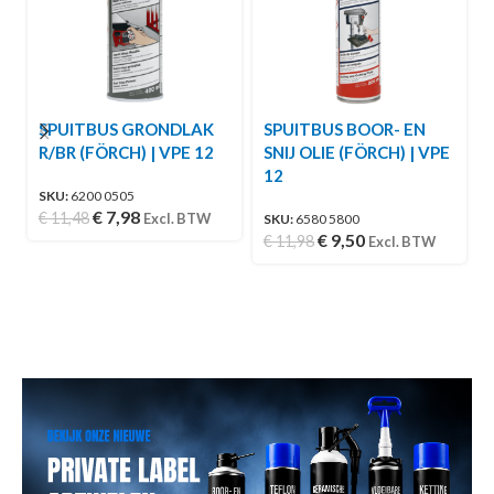
SPUITBUS GRONDLAK
SPUITBUS BOOR- EN
R/BR (FÖRCH) | VPE 12
SNIJ OLIE (FÖRCH) | VPE
12
SKU:
6200 0505
€
7,98
€
11,48
Excl. BTW
SKU:
6580 5800
€
9,50
€
11,98
Excl. BTW