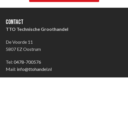
Contact
TTO Technische Groothandel
De Voorde 11
5807 EZ Oostrum
Tel:
0478-700576
Mail:
info@ttohandel.nl
KVK: 60825480
BTW: NL854076396B01
Klantenservice
Veelgestelde vragen
Reparatie aanmelden
Bezorgen