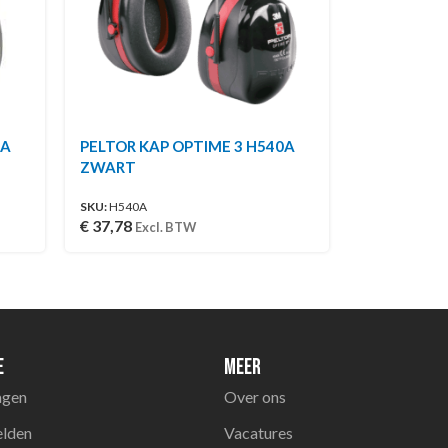
0A
PELTOR KAP OPTIME 3 H540A
ZWART
SKU:
H540A
€
37,78
Excl. BTW
e
Meer
agen
Over ons
elden
Vacatures