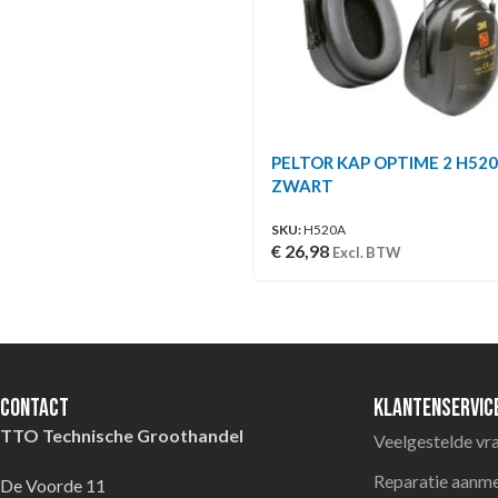
PELTOR KAP OPTIME 2 H52
ZWART
SKU:
H520A
€
26,98
Excl. BTW
Contact
Klantenservic
TTO Technische Groothandel
Veelgestelde vr
Reparatie aanm
De Voorde 11