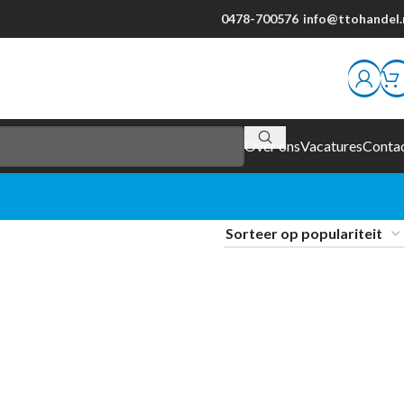
0478-700576
info@ttohandel.
Over ons
Vacatures
Conta