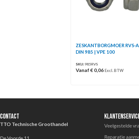
ZESKANTBORGMOER RVS-A
DIN 985 | VPE 100
SKU:
985RVS
Vanaf
€
0,06
Excl. BTW
Contact
Klantenservic
TTO Technische Groothandel
Veelgestelde vr
Reparatie aanm
De Voorde 11