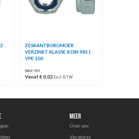
2
ZESKANTBORGMOER
VERZINKT KLASSE 8 DIN 985 |
VPE 100
SKU:
985
Vanaf
€
0,02
Excl. BTW
e
Meer
agen
Over ons
elden
Vacatures