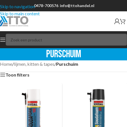
0478-700576
info@ttohandel.nl
Skip to navigation
Skip to main content
Purschuim
Home
/
lijmen, kitten & tapes
/
Purschuim
Toon filters