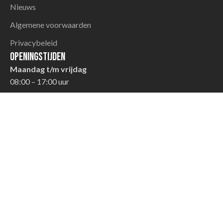
Nieuws
Algemene voorwaarden
Privacybeleid
Openingstijden
Maandag t/m vrijdag
08:00 – 17:00 uur
Zaterdag
08:00 – 12:30 uur
Zondag
Gesloten
© 2026 TTO Handel | een
InsideWeb
-site