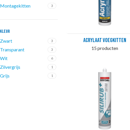
Montagekitten
3
KLEUR
Acrylaat Voegkitten
Zwart
3
15 producten
Transparant
3
Wit
6
Zilvergrijs
1
Grijs
1