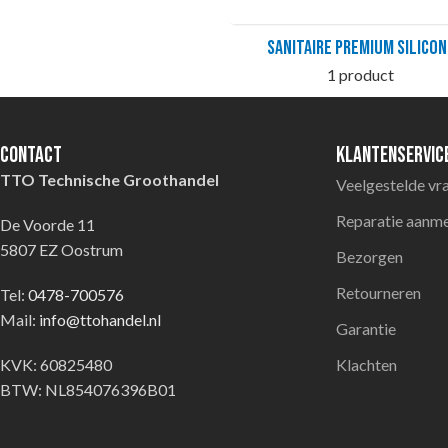
Sanitaire premium silicon
1 product
Contact
Klantenservic
TTO Technische Groothandel
Veelgestelde vr
Reparatie aanm
De Voorde 11
5807 EZ Oostrum
Bezorgen
Retourneren
Tel:
0478-700576
Mail:
info@ttohandel.nl
Garantie
KVK: 60825480
Klachten
BTW: NL854076396B01