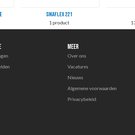
e
SikaFlex 221
1 product
1
e
Meer
agen
Over ons
elden
Vacatures
Nieuws
Algemene voorwaarden
Privacybeleid