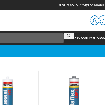
0478-700576
info@ttohandel.
Over ons
Vacatures
Conta