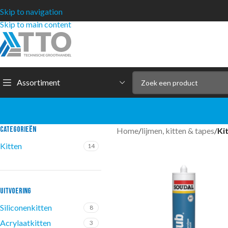
Skip to navigation
Skip to main content
Assortiment
CATEGORIEËN
Home
/
lijmen, kitten & tapes
/
Ki
Kitten
14
UITVOERING
Siliconenkitten
8
Acrylaatkitten
3