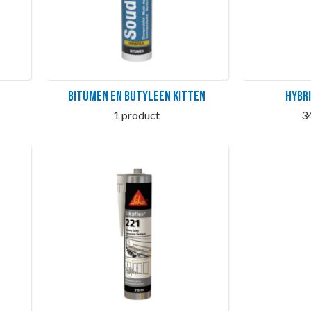
Bitumen en butyleen kitten
Hybr
1 product
3