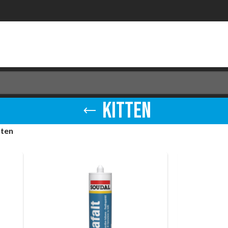
Kitten
tten