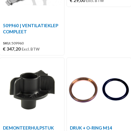
€
29,00
Excl. BTW
509960 | VENTILATIEKLEP
COMPLEET
SKU:
509960
€
347,20
Excl. BTW
DEMONTEERHULPSTUK
DRUK + O-RING M14