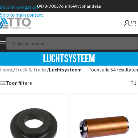
0478-700576
info@ttohandel.nl
Skip to navigation
Skip to main content
Luchtsysteem
Home
/
Truck & Trailer
/
Luchtsysteem
Toont alle 54 resultaten
Toon filters