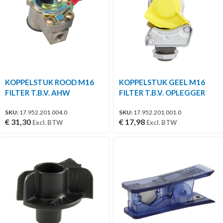
KOPPELSTUK ROOD M16
KOPPELSTUK GEEL M16
FILTER T.B.V. AHW
FILTER T.B.V. OPLEGGER
SKU:
17.952.201.004.0
SKU:
17.952.201.001.0
€
31,30
€
17,98
Excl. BTW
Excl. BTW