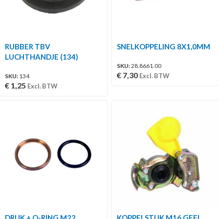
RUBBER TBV
SNELKOPPELING 8X1,0MM
LUCHTHANDJE (134)
SKU:
28.8661.00
€
7,30
Excl. BTW
SKU:
134
€
1,25
Excl. BTW
DRUK + O-RING M22
KOPPELSTUK M16 GEEL