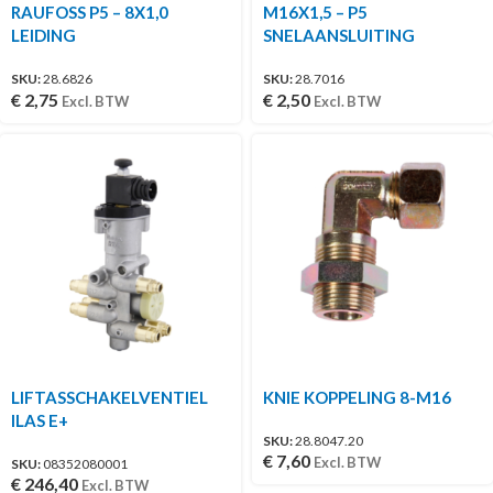
RAUFOSS P5 – 8X1,0
M16X1,5 – P5
LEIDING
SNELAANSLUITING
SKU:
28.6826
SKU:
28.7016
€
2,75
€
2,50
Excl. BTW
Excl. BTW
LIFTASSCHAKELVENTIEL
KNIE KOPPELING 8-M16
ILAS E+
SKU:
28.8047.20
€
7,60
Excl. BTW
SKU:
08352080001
€
246,40
Excl. BTW