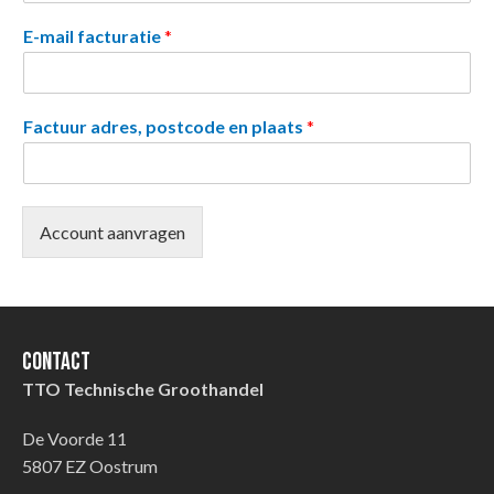
E-mail facturatie
*
Factuur adres, postcode en plaats
*
Account aanvragen
Contact
TTO Technische Groothandel
De Voorde 11
5807 EZ Oostrum