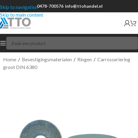
0478-700576
info@ttohandel.nl
Skip to navigation
Skip to main content
Home
/
Bevestigingsmaterialen
/
Ringen
/
Carrosseriering
groot DIN 6380