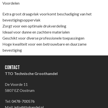
Voordelen
Extra groot draagvlak voorkomt beschadiging van het
bevestigingsoppervlak
Zorgt voor een optimale drukverdeling
Ideaal voor dunne en zachtere materialen
Geschikt voor diverse professionele toepassingen
Hoge kwaliteit voor een betrouwbare en duurzame
bevestiging
Contact
TTO Technische Groothandel
De Voorde 11
5807 EZ Oostrum
Tel:
0478-700576
Mail:
info@ttohandel.nl