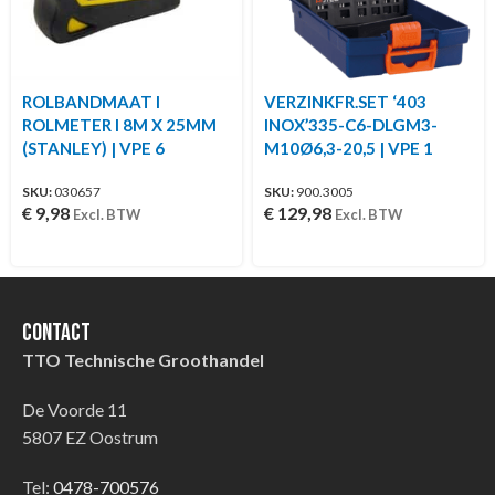
ROLBANDMAAT I
VERZINKFR.SET ‘403
ROLMETER I 8M X 25MM
INOX’335-C6-DLGM3-
(STANLEY) | VPE 6
M10Ø6,3-20,5 | VPE 1
SKU:
030657
SKU:
900.3005
€
9,98
€
129,98
Excl. BTW
Excl. BTW
Contact
TTO Technische Groothandel
De Voorde 11
5807 EZ Oostrum
Tel:
0478-700576