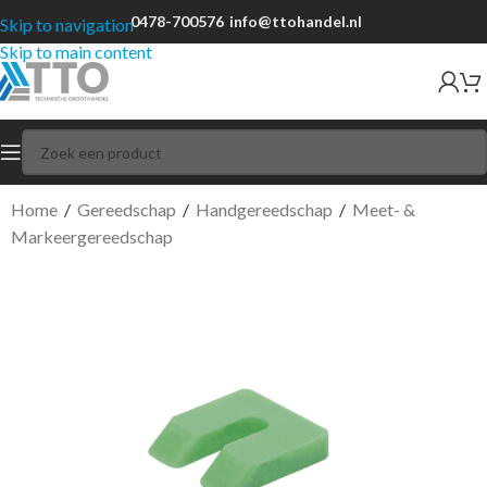
0478-700576
info@ttohandel.nl
Skip to navigation
Skip to main content
Home
/
Gereedschap
/
Handgereedschap
/
Meet- &
Markeergereedschap