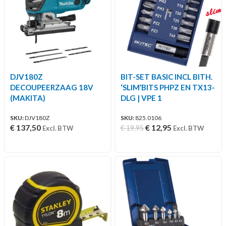
DJV180Z
BIT-SET BASIC INCL BITH.
DECOUPEERZAAG 18V
‘SLIM’BITS PHPZ EN TX13-
(MAKITA)
DLG | VPE 1
SKU:
DJV180Z
SKU:
825.0106
€
137,50
€
12,95
€
19,95
Excl. BTW
Excl. BTW