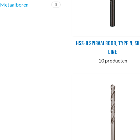
Metaalboren
5
HSS-R Spiraalboor, Type N, SI
LINE
10 producten