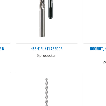
e N
HSS-E Puntlasboor
Boorbit, H
5 producten
2