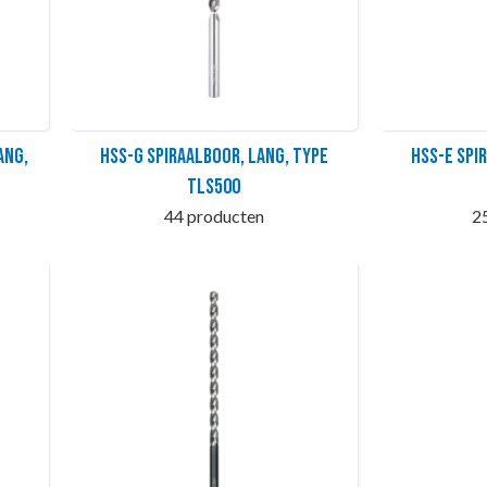
ang,
HSS-G Spiraalboor, lang, type
HSS-E Spi
TLS500
44 producten
2