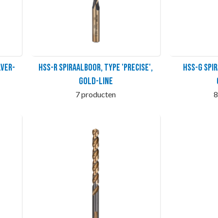
LVER-
HSS-R Spiraalboor, Type 'Precise',
HSS-G Spi
GOLD-LINE
7 producten
8