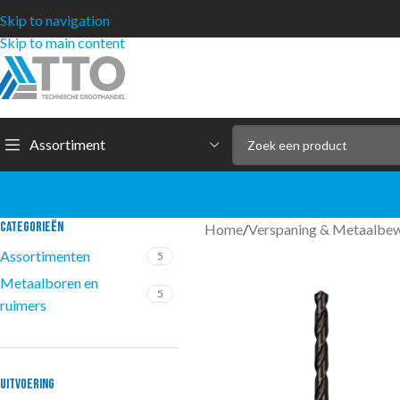
Skip to navigation
Skip to main content
Assortiment
CATEGORIEËN
Home
/
Verspaning & Metaalbe
Assortimenten
5
Metaalboren en
5
ruimers
UITVOERING