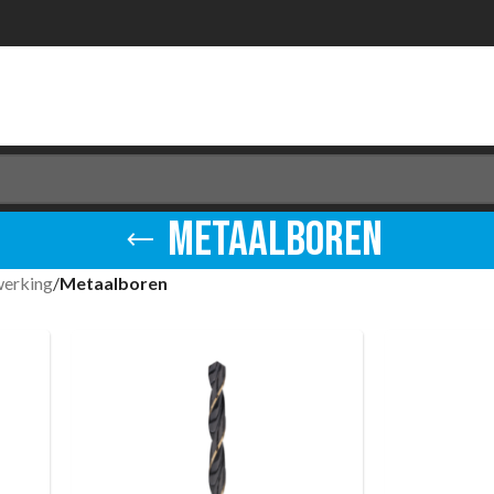
Metaalboren
werking
/
Metaalboren