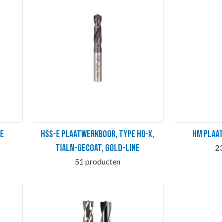
pe
HSS-E Plaatwerkboor, type HD-X,
HM Plaa
TiAlN-gecoat, GOLD-LINE
2
51 producten