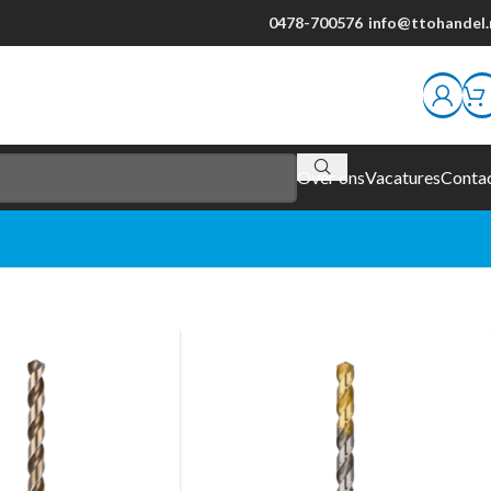
0478-700576
info@ttohandel.
Over ons
Vacatures
Conta