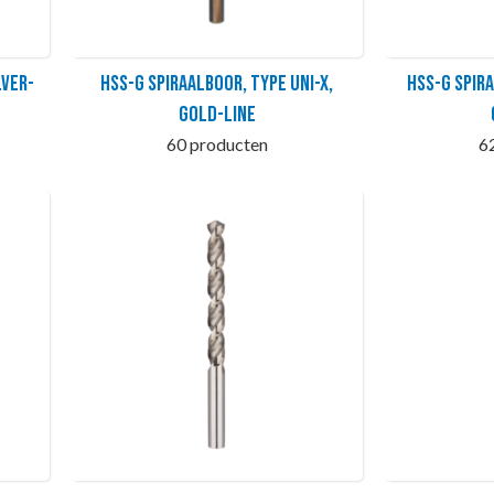
LVER-
HSS-G Spiraalboor, type UNI-X,
HSS-G Spir
GOLD-LINE
60 producten
6