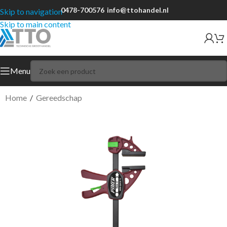
0478-700576
info@ttohandel.nl
Skip to navigation
Skip to main content
Menu
Home
/
Gereedschap