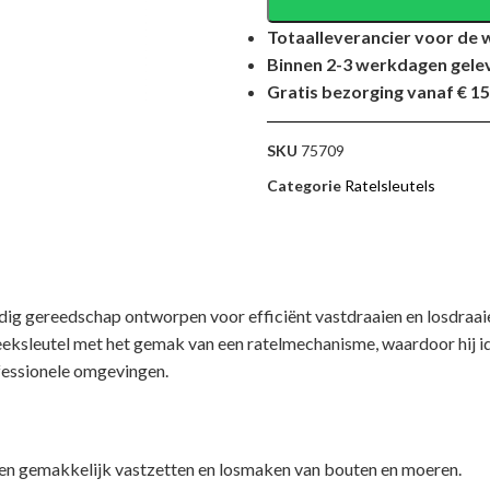
Totaalleverancier voor de 
Binnen 2-3 werkdagen gele
Gratis bezorging vanaf € 15
SKU
75709
Categorie
Ratelsleutels
ijdig gereedschap ontworpen voor efficiënt vastdraaien en losdraa
eeksleutel met het gemak van een ratelmechanisme, waardoor hij id
ofessionele omgevingen.
l en gemakkelijk vastzetten en losmaken van bouten en moeren.