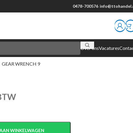
0478-700576
info@ttohandel.
Over ons
Vacatures
Conta
/
GEAR WRENCH 9
 BTW
AAN WINKELWAGEN