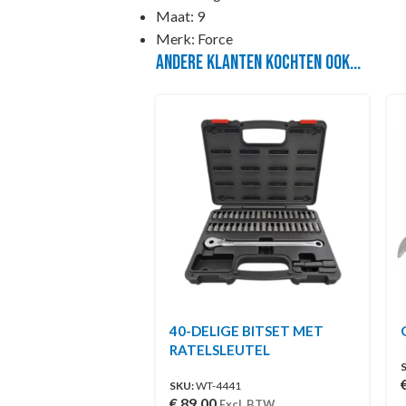
Maat: 9
Merk: Force
Andere klanten kochten ook...
40-DELIGE BITSET MET
RATELSLEUTEL
SKU:
WT-4441
€
89,00
Excl. BTW