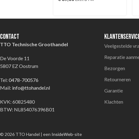
Contact
Klantenservic
TTO Technische Groothandel
Veelgestelde vr
Reparatie aanm
De Voorde 11
5807 EZ Oostrum
Bezorgen
Retourneren
Tel:
0478-700576
Mail:
info@ttohandel.nl
Garantie
KVK: 60825480
Klachten
BTW: NL854076396B01
© 2026 TTO Handel | een
InsideWeb
-site