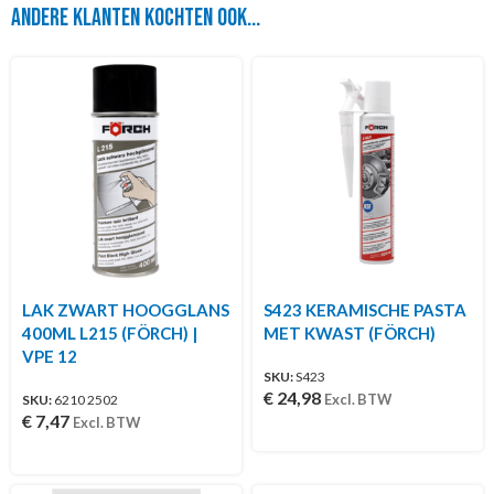
Andere klanten kochten ook...
LAK ZWART HOOGGLANS
S423 KERAMISCHE PASTA
400ML L215 (FÖRCH) |
MET KWAST (FÖRCH)
VPE 12
SKU:
S423
€
24,98
Excl. BTW
SKU:
6210 2502
€
7,47
Excl. BTW