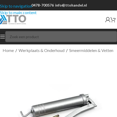
0478-700576
info@ttohandel.nl
Skip to navigation
Skip to main content
Home
/
Werkplaats & Onderhoud
/
Smeermiddelen & Vetten