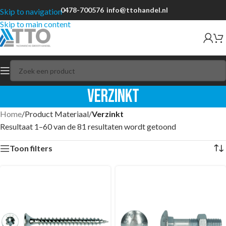
0478-700576
info@ttohandel.nl
Skip to navigation
Skip to main content
Verzinkt
Home
/
Product Materiaal
/
Verzinkt
Resultaat 1–60 van de 81 resultaten wordt getoond
Toon filters