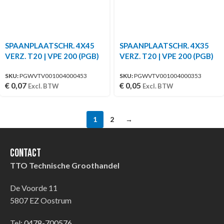
SPAANPLAATSCHR. 4X45
SPAANPLAATSCHR. 4X35
VERZ. T20 | VPE 200 (PGB)
VERZ. T20 | VPE 200 (PGB)
SKU:
PGWVTV001004000453
SKU:
PGWVTV001004000353
€
0,07
€
0,05
Excl. BTW
Excl. BTW
1
2
→
Contact
TTO Technische Groothandel
De Voorde 11
5807 EZ Oostrum
Tel:
0478-700576