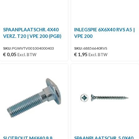
SPAANPLAATSCHR. 4X40
INLEGSPIE 6X6X40 RVS A5 |
VERZ. T20 | VPE 200 (PGB)
VPE 200
SKU:
PGWVTV001004000403
SKU:
68856640RVS
€
0,05
€
1,95
Excl. BTW
Excl. BTW
SLOTBOUT M6X40 8.8
SPAANPLAATSCHR. 5,0X40