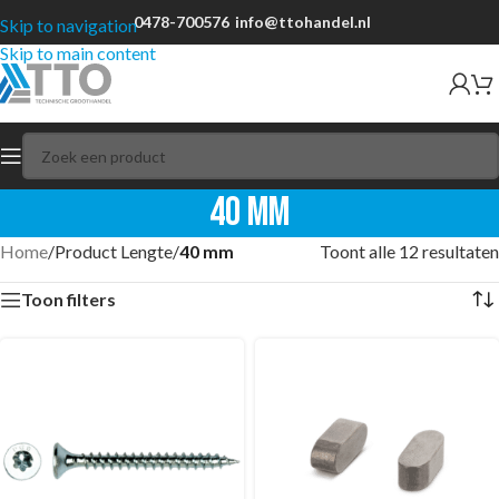
0478-700576
info@ttohandel.nl
Skip to navigation
Skip to main content
40 mm
Home
/
Product Lengte
/
40 mm
Toont alle 12 resultaten
Toon filters