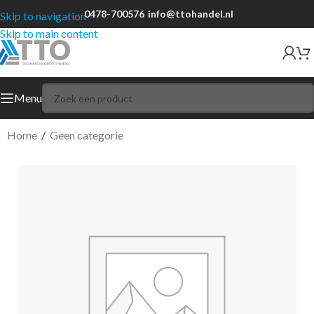
0478-700576
info@ttohandel.nl
Skip to navigation
Skip to main content
Menu
Home
/
Geen categorie