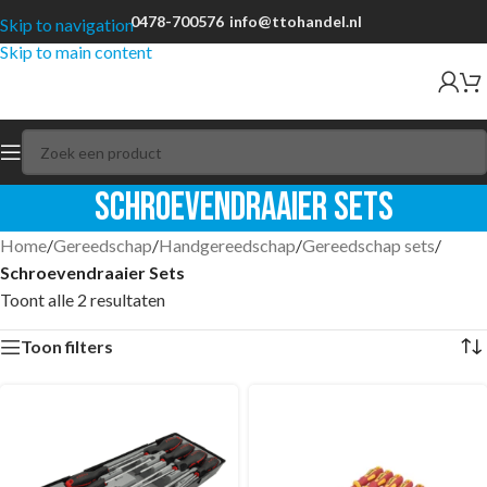
0478-700576
info@ttohandel.nl
Skip to navigation
Skip to main content
Schroevendraaier Sets
Home
/
Gereedschap
/
Handgereedschap
/
Gereedschap sets
/
Schroevendraaier Sets
Toont alle 2 resultaten
Toon filters