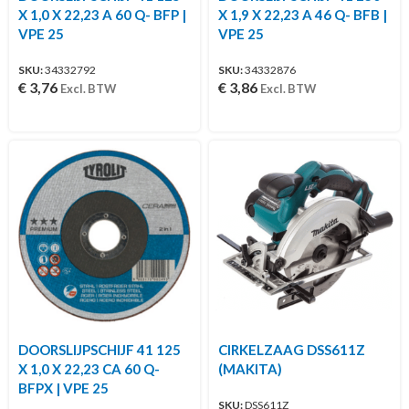
X 1,0 X 22,23 A 60 Q- BFP |
X 1,9 X 22,23 A 46 Q- BFB |
VPE 25
VPE 25
SKU:
34332792
SKU:
34332876
€
3,76
€
3,86
Excl. BTW
Excl. BTW
DOORSLIJPSCHIJF 41 125
CIRKELZAAG DSS611Z
X 1,0 X 22,23 CA 60 Q-
(MAKITA)
BFPX | VPE 25
SKU:
DSS611Z