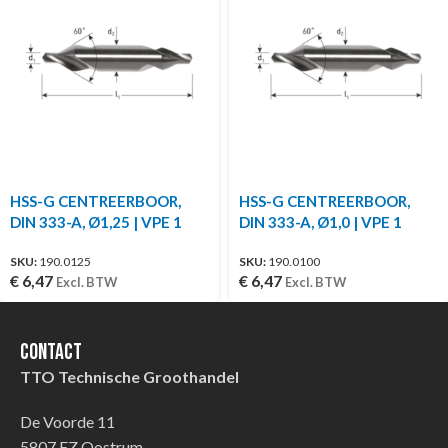
HSS-G CENTREERBOOR,
HSS-G CENTREERBOOR,
DIN 333-A, Ø1,25 | VPE 1
DIN 333-A, Ø1,0 | VPE 1
SKU:
190.0125
SKU:
190.0100
€
6,47
€
6,47
Excl. BTW
Excl. BTW
Contact
TTO Technische Groothandel
De Voorde 11
5807 EZ Oostrum