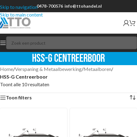
0478-700576
info@ttohandel.nl
Skip to navigation
Skip to main content
HSS-G Centreerboor
Home
/
Verspaning & Metaalbewerking
/
Metaalboren
/
HSS-G Centreerboor
Toont alle 10 resultaten
Toon filters