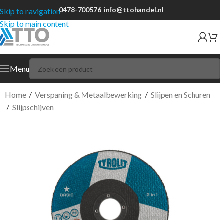
0478-700576
info@ttohandel.nl
Skip to navigation
Skip to main content
Menu
Home
/
Verspaning & Metaalbewerking
/
Slijpen en Schuren
/
Slijpschijven