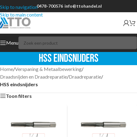
0478-700576
info@ttohandel.nl
Skip to navigation
Skip to main content
Menu
HSS eindsnijders
Home
/
Verspaning & Metaalbewerking
/
Draadsnijden en Draadreparatie
/
Draadreparatie
/
HSS eindsnijders
Toon filters