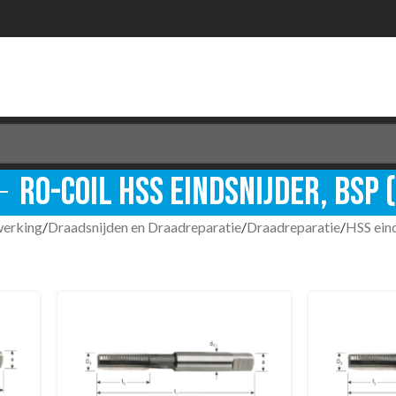
Ro-Coil HSS Eindsnijder, BSP 
werking
/
Draadsnijden en Draadreparatie
/
Draadreparatie
/
HSS eind