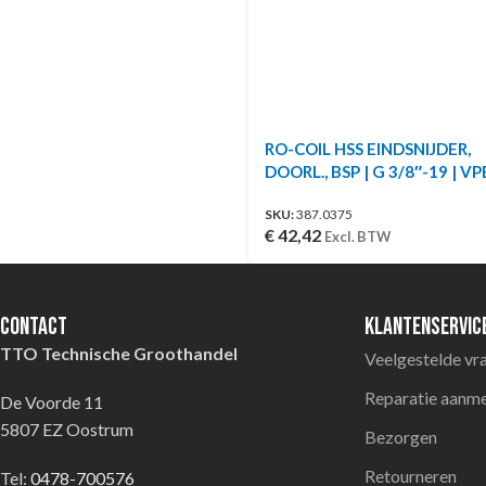
RO-COIL HSS EINDSNIJDER,
DOORL., BSP | G 3/8″-19 | VP
SKU:
387.0375
€
42,42
Excl. BTW
Contact
Klantenservic
TTO Technische Groothandel
Veelgestelde vr
Reparatie aanm
De Voorde 11
5807 EZ Oostrum
Bezorgen
Retourneren
Tel:
0478-700576