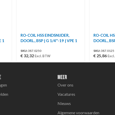
RO-COIL HSS EINDSNIJDER,
RO-COIL HS
E 1
DOORL., BSP | G 1/4″-19 | VPE 1
DOORL., BSP
SKU:
387.0250
SKU:
387.0125
€
32,32
€
25,86
Excl. BTW
Excl
e
Meer
agen
Over ons
elden
Vacatures
Nieuws
Algemene voorwaarden