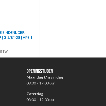
S EINDSNIJDER,
 | G 1/8″-28 | VPE 1
. BTW
Openingstijden
Maandag t/m vrijdag
08:00 – 17:00 uur
Zaterdag
08:00 – 12:30 uur