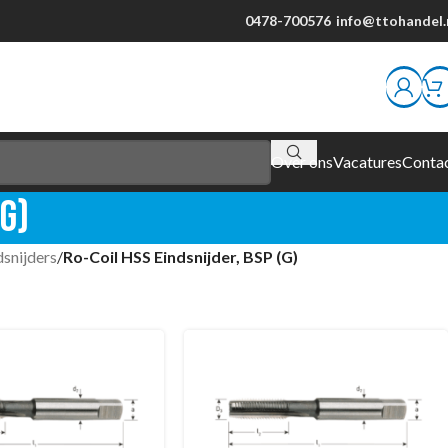
0478-700576
info@ttohandel.
Over ons
Vacatures
Conta
(G)
snijders
/
Ro-Coil HSS Eindsnijder, BSP (G)