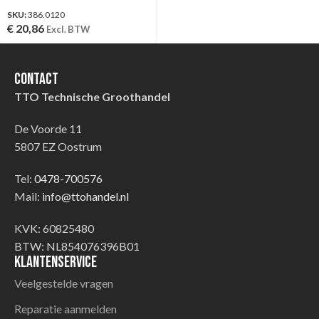
SKU:
386.0120
€
20,86
Excl. BTW
Contact
TTO Technische Groothandel
De Voorde 11
5807 EZ Oostrum
Tel:
0478-700576
Mail:
info@ttohandel.nl
KVK: 60825480
BTW: NL854076396B01
Klantenservice
Veelgestelde vragen
Reparatie aanmelden