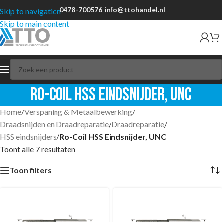
0478-700576
info@ttohandel.nl
Skip to navigation
Skip to main content
Ro-Coil HSS Eindsnijder, UNC
Home
/
Verspaning & Metaalbewerking
/
Draadsnijden en Draadreparatie
/
Draadreparatie
/
HSS eindsnijders
/
Ro-Coil HSS Eindsnijder, UNC
Toont alle 7 resultaten
Toon filters