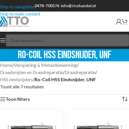
0478-700576
info@ttohandel.nl
Skip to navigation
Skip to main content
Ro-Coil HSS Eindsnijder, UNF
Home
/
Verspaning & Metaalbewerking
/
Draadsnijden en Draadreparatie
/
Draadreparatie
/
HSS eindsnijders
/
Ro-Coil HSS Eindsnijder, UNF
Toont alle 7 resultaten
Toon filters