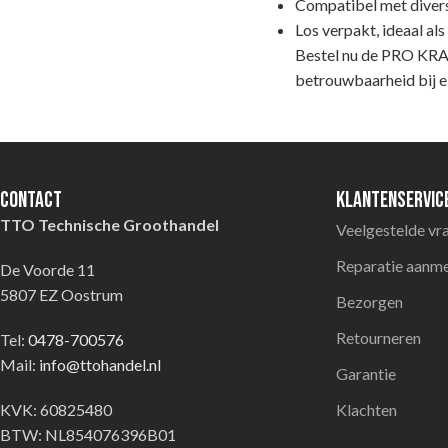
Compatibel met diver
Los verpakt, ideaal als
Bestel nu de PRO KRA
betrouwbaarheid bij e
Contact
Klantenservic
TTO Technische Groothandel
Veelgestelde vr
Reparatie aanm
De Voorde 11
5807 EZ Oostrum
Bezorgen
Retourneren
Tel:
0478-700576
Mail:
info@ttohandel.nl
Garantie
KVK: 60825480
Klachten
BTW: NL854076396B01