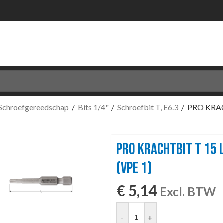
Schroefgereedschap
/
Bits 1/4"
/
Schroefbit T, E6.3
/
PRO KRAC
PRO KRACHTBIT T 15 L
(VPE 1)
€
5,14
Excl. BTW
-
+