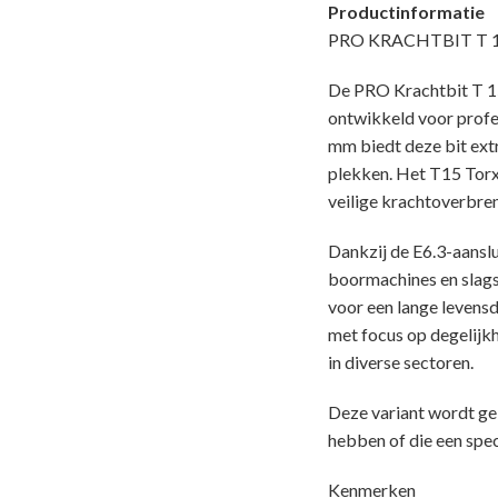
Productinformatie
PRO KRACHTBIT T 15 
De PRO Krachtbit T 15
ontwikkeld voor profe
mm biedt deze bit extr
plekken. Het T15 Torx-
veilige krachtoverbre
Dankzij de E6.3-aanslu
boormachines en slagsc
voor een lange levensd
met focus op degelijkh
in diverse sectoren.
Deze variant wordt gel
hebben of die een spe
Kenmerken