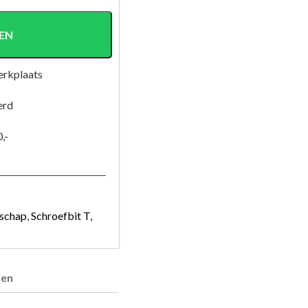
EN
erkplaats
erd
,-
schap
,
Schroefbit T,
ren