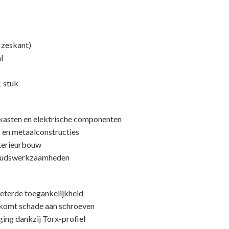
″ zeskant)
l
 stuk
elkasten en elektrische componenten
 en metaalconstructies
terieurbouw
houdswerkzaamheden
beterde toegankelijkheid
rkomt schade aan schroeven
ng dankzij Torx-profiel