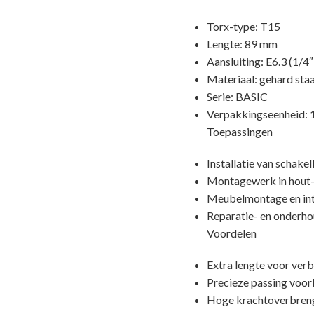
Torx-type: T15
Lengte: 89 mm
Aansluiting: E6.3 (1/4
Materiaal: gehard staa
Serie: BASIC
Verpakkingseenheid: 1
Toepassingen
Installatie van schak
Montagewerk in hout-
Meubelmontage en in
Reparatie- en onder
Voordelen
Extra lengte voor ver
Precieze passing voo
Hoge krachtoverbrengi