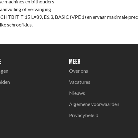
se machines en bithouders
 aanvulling of vervanging
CHTBIT T 15 L=89, E6.3, BASIC (VPE 1) en ervaar maximale preci
lke schroefklus.
e
Meer
agen
Over ons
elden
Vacatures
Nieuws
Algemene voorwaarden
Privacybeleid