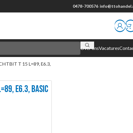
0478-700576
info@ttohandel.
Over ons
Vacatures
Conta
HTBIT T 15 L=89, E6.3,
=89, E6.3, BASIC