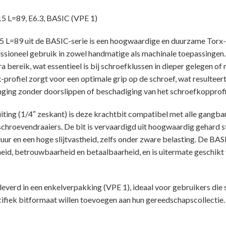
L=89, E6.3, BASIC (VPE 1)
 L=89 uit de BASIC-serie is een hoogwaardige en duurzame Torx-b
ssioneel gebruik in zowel handmatige als machinale toepassingen.
a bereik, wat essentieel is bij schroefklussen in dieper gelegen of
profiel zorgt voor een optimale grip op de schroef, wat resulteert 
nging zonder doorslippen of beschadiging van het schroefkopprofi
iting (1/4″ zeskant) is deze krachtbit compatibel met alle gangba
hroevendraaiers. De bit is vervaardigd uit hoogwaardig gehard st
uur en een hoge slijtvastheid, zelfs onder zware belasting. De BAS
eid, betrouwbaarheid en betaalbaarheid, en is uitermate geschikt
everd in een enkelverpakking (VPE 1), ideaal voor gebruikers die s
cifiek bitformaat willen toevoegen aan hun gereedschapscollectie.