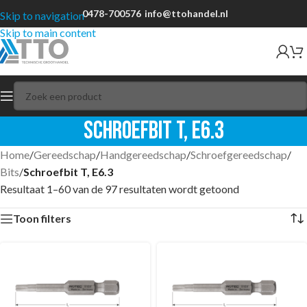
0478-700576
info@ttohandel.nl
Skip to navigation
Skip to main content
Schroefbit T, E6.3
Home
/
Gereedschap
/
Handgereedschap
/
Schroefgereedschap
/
Bits
/
Schroefbit T, E6.3
Resultaat 1–60 van de 97 resultaten wordt getoond
Toon filters