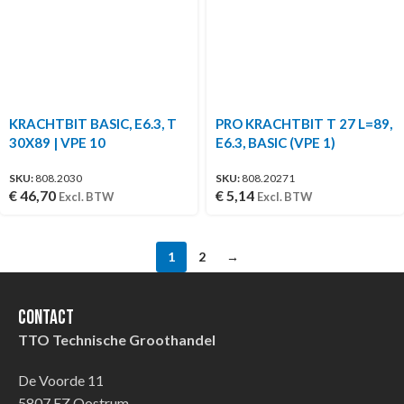
KRACHTBIT BASIC, E6.3, T
PRO KRACHTBIT T 27 L=89,
30X89 | VPE 10
E6.3, BASIC (VPE 1)
SKU:
808.2030
SKU:
808.20271
€
46,70
€
5,14
Excl. BTW
Excl. BTW
1
2
→
Contact
TTO Technische Groothandel
De Voorde 11
5807 EZ Oostrum