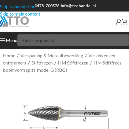
0478-700576
info@ttohandel.nl
Skip to navigation
Skip to main content
Menu
Home
/
Verspaning & Metaalbewerking
/
Verzinkers en
ontbramers
/
Stiftfrezen
/
HM Stiftfrezen
/
HM Stiftfrees,
boomvorm spits, model G (RBG)