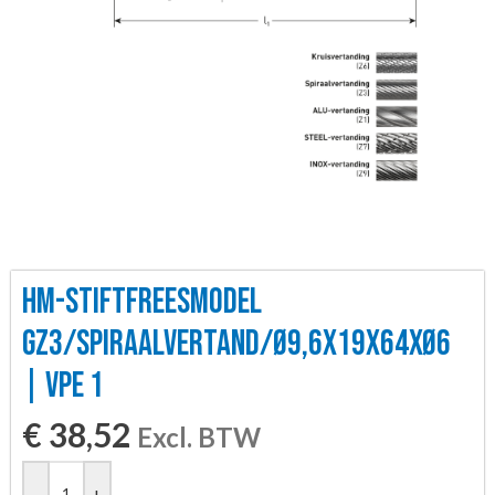
HM-STIFTFREESMODEL
GZ3/SPIRAALVERTAND/Ø9,6X19X64XØ6
| VPE 1
€
38,52
Excl. BTW
-
+