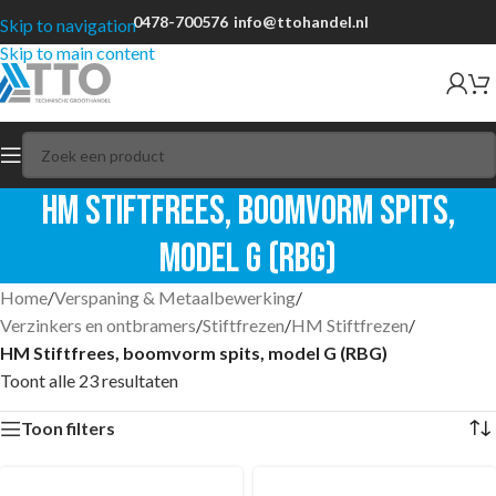
0478-700576
info@ttohandel.nl
Skip to navigation
Skip to main content
HM Stiftfrees, boomvorm spits,
model G (RBG)
Home
/
Verspaning & Metaalbewerking
/
Verzinkers en ontbramers
/
Stiftfrezen
/
HM Stiftfrezen
/
HM Stiftfrees, boomvorm spits, model G (RBG)
Toont alle 23 resultaten
Toon filters