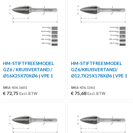
HM-STIFTFREESMODEL
HM-STIFTFREESMODEL
GZ6 / KRUISVERTAND /
GZ6/KRUISVERTAND/
Ø16X25X70XØ6 | VPE 1
Ø12,7X25X178XØ6 | VPE 1
SKU:
436.1601
SKU:
436.1361
€
72,75
€
75,68
Excl. BTW
Excl. BTW