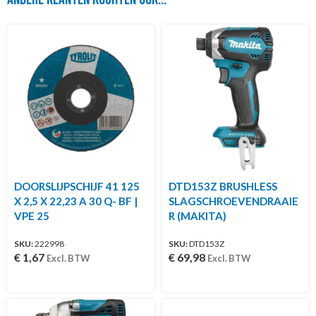
DOORSLIJPSCHIJF 41 125
DTD153Z BRUSHLESS
X 2,5 X 22,23 A 30 Q- BF |
SLAGSCHROEVENDRAAIE
VPE 25
R (MAKITA)
SKU:
222998
SKU:
DTD153Z
€
1,67
€
69,98
Excl. BTW
Excl. BTW