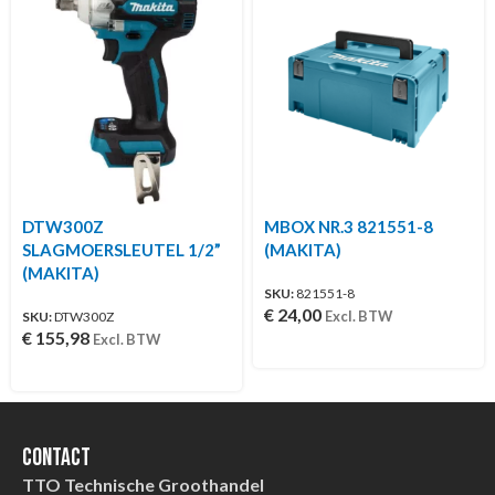
DTW300Z
MBOX NR.3 821551-8
SLAGMOERSLEUTEL 1/2”
(MAKITA)
(MAKITA)
SKU:
821551-8
€
24,00
Excl. BTW
SKU:
DTW300Z
€
155,98
Excl. BTW
Contact
TTO Technische Groothandel