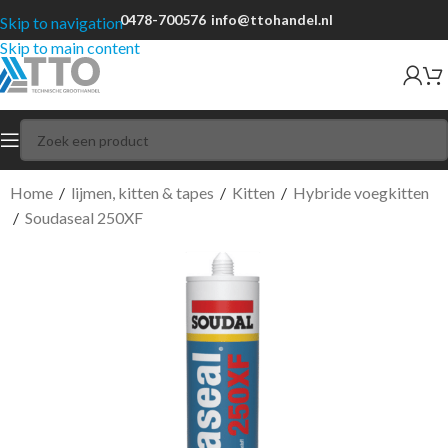
0478-700576
info@ttohandel.nl
Skip to navigation
Skip to main content
Home
/
lijmen, kitten & tapes
/
Kitten
/
Hybride voegkitten
/
Soudaseal 250XF