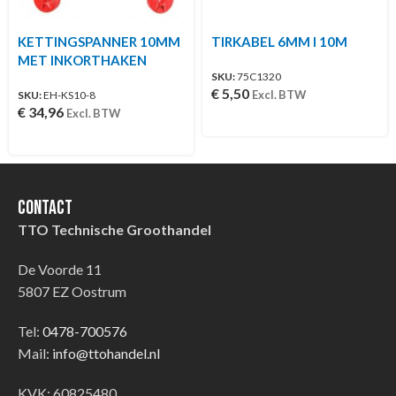
KETTINGSPANNER 10MM
TIRKABEL 6MM I 10M
MET INKORTHAKEN
SKU:
75C1320
€
5,50
Excl. BTW
SKU:
EH-KS10-8
€
34,96
Excl. BTW
Contact
TTO Technische Groothandel
De Voorde 11
5807 EZ Oostrum
Tel:
0478-700576
Mail:
info@ttohandel.nl
KVK: 60825480