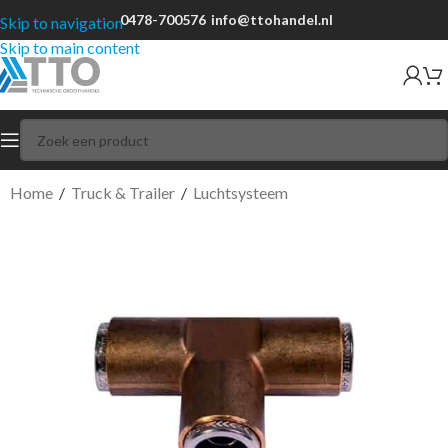
0478-700576
info@ttohandel.nl
Skip to navigation
Skip to main content
Home
/
Truck & Trailer
/
Luchtsysteem