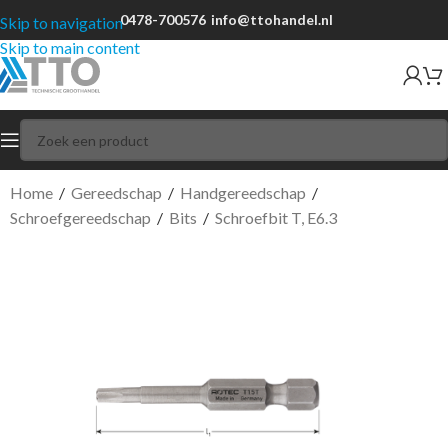
0478-700576
info@ttohandel.nl
Skip to navigation
Skip to main content
Home
/
Gereedschap
/
Handgereedschap
/
Schroefgereedschap
/
Bits
/
Schroefbit T, E6.3