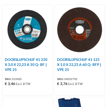
DOORSLIJPSCHIJF 41 230
DOORSLIJPSCHIJF 41 125
X 3,0 X 22,23 A 30 Q- BF |
X 1,0 X 22,23 A 60 Q- BFP |
VPE 25
VPE 25
SKU:
223002
SKU:
34332792
€
3,46
€
3,76
Excl. BTW
Excl. BTW