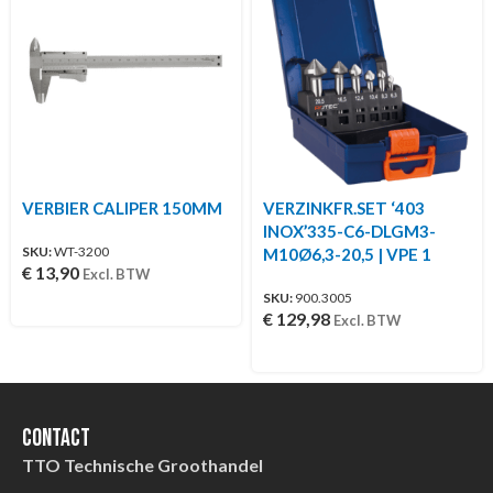
VERBIER CALIPER 150MM
VERZINKFR.SET ‘403
INOX’335-C6-DLGM3-
SKU:
WT-3200
M10Ø6,3-20,5 | VPE 1
€
13,90
Excl. BTW
SKU:
900.3005
€
129,98
Excl. BTW
Contact
TTO Technische Groothandel