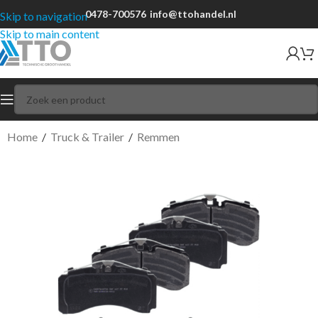
0478-700576
info@ttohandel.nl
Skip to navigation
Skip to main content
Home
/
Truck & Trailer
/
Remmen