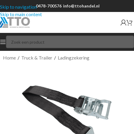
0478-700576
info@ttohandel.nl
Skip to navigation
Skip to main content
Home
/
Truck & Trailer
/
Ladingzekering