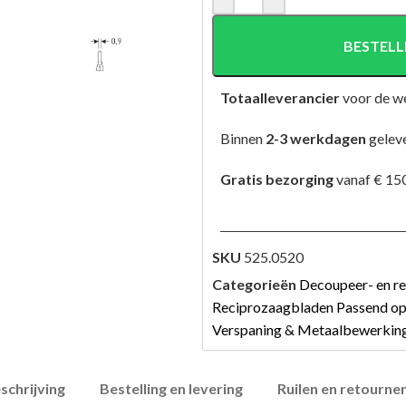
BESTELL
Totaalleverancier
voor de w
Binnen
2-3 werkdagen
gelev
Gratis bezorging
vanaf € 150
SKU
525.0520
Categorieën
Decoupeer- en r
Reciprozaagbladen Passend op 
Verspaning & Metaalbewerkin
schrijving
Bestelling en levering
Ruilen en retourne