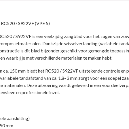
C520 / S922VF (VPE 5)
C520 / S922VF is een veelzijdig zaagblad voor het zagen van zow
 composietmaterialen. Dankzij de wisselvertanding (variabele tand
nstructie is dit blad bijzonder geschikt voor gemengde toepassin
 waarbij je met verschillende materialen te maken hebt.
n ca. 150 mm biedt het RC520 / S922VF uitstekende controle en pr
variabele tandafstand van ca. 1,8–3 mm zorgt voor een soepel z
ne materialen. Deze uitvoering wordt geleverd in een voordeelverp
tensieve en professionele inzet.
le aansluiting)
 150 mm