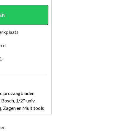
EN
erkplaats
erd
,-
eciprozaagbladen
,
Bosch, 1/2"-univ.
,
g
,
Zagen en Multitools
ren