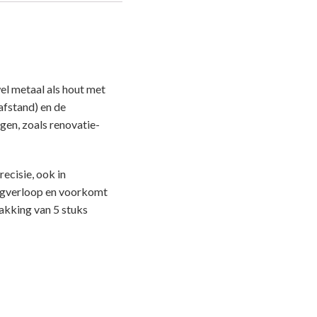
el metaal als hout met
afstand) en de
gen, zoals renovatie-
ecisie, ook in
aagverloop en voorkomt
akking van 5 stuks