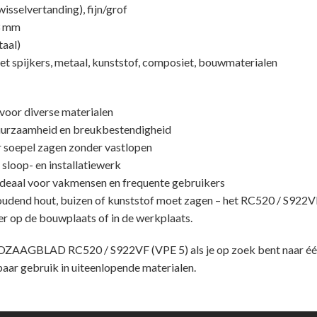
isselvertanding), fijn/grof
3 mm
aal)
t spijkers, metaal, kunststof, composiet, bouwmaterialen
voor diverse materialen
uurzaamheid en breukbestendigheid
 soepel zagen zonder vastlopen
 sloop- en installatiewerk
 ideaal voor vakmensen en frequente gebruikers
houdend hout, buizen of kunststof moet zagen – het RC520 / S922V
r op de bouwplaats of in de werkplaats.
OZAAGBLAD RC520 / S922VF (VPE 5) als je op zoek bent naar éé
aar gebruik in uiteenlopende materialen.