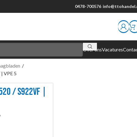
0478-700576
info@ttohandel.
Over ons
Vacatures
Conta
aagbladen
/
| VPE 5
520 / S922VF |
W