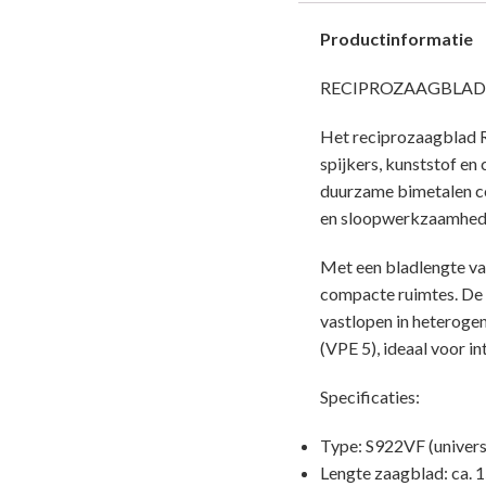
Productinformatie
RECIPROZAAGBLAD R
Het reciprozaagblad R
spijkers, kunststof en
duurzame bimetalen co
en sloopwerkzaamheden
Met een bladlengte va
compacte ruimtes. De 
vastlopen in heteroge
(VPE 5), ideaal voor in
Specificaties:
Type: S922VF (universe
Lengte zaagblad: ca.