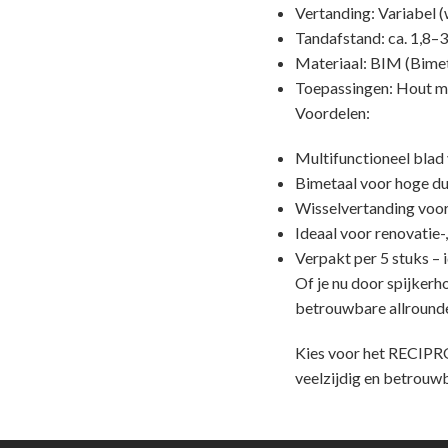
Vertanding: Variabel (w
Tandafstand: ca. 1,8–
Materiaal: BIM (Bimet
Toepassingen: Hout me
Voordelen:
Multifunctioneel blad 
Bimetaal voor hoge d
Wisselvertanding voor
Ideaal voor renovatie-,
Verpakt per 5 stuks –
Of je nu door spijker
betrouwbare allrounde
Kies voor het RECIPR
veelzijdig en betrouwb