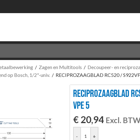
etaalbewerking
/
Zagen en Multitools
/
Decoupeer- en reciproz
nd op Bosch, 1/2"-univ.
/
RECIPROZAAGBLAD RC520 / S922VF 
RECIPROZAAGBLAD RC
VPE 5
€
20,94
Excl. BT
-
+