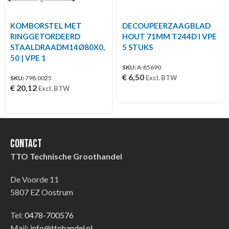
KOMBORSTEL MET
DECOUPEERZAAGBLAD
RINGGETORDEERD
HOUT 71MM T244D I VPE
STAALDRAADM14Ø80X0,
5 STUKS
50 | VPE 1
SKU:
A-85690
€
6,50
Excl. BTW
SKU:
798.0025
€
20,12
Excl. BTW
Contact
TTO Technische Groothandel
De Voorde 11
5807 EZ Oostrum
Tel:
0478-700576
Mail:
info@ttohandel.nl