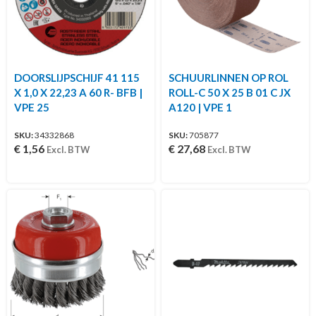
DOORSLIJPSCHIJF 41 115
SCHUURLINNEN OP ROL
X 1,0 X 22,23 A 60 R- BFB |
ROLL-C 50 X 25 B 01 C JX
VPE 25
A120 | VPE 1
SKU:
34332868
SKU:
705877
€
1,56
€
27,68
Excl. BTW
Excl. BTW