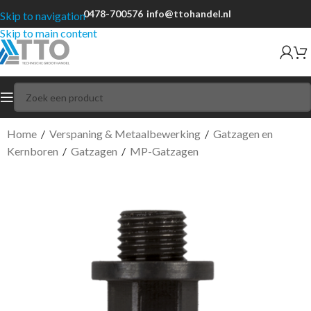
0478-700576
info@ttohandel.nl
Skip to navigation
Skip to main content
Home
/
Verspaning & Metaalbewerking
/
Gatzagen en
Kernboren
/
Gatzagen
/
MP-Gatzagen