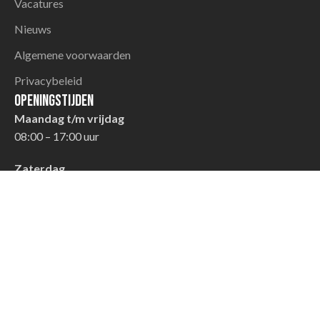
Vacatures
Nieuws
Algemene voorwaarden
Privacybeleid
Openingstijden
Maandag t/m vrijdag
08:00 – 17:00 uur
Zaterdag
08:00 – 12:30 uur
Zondag
Gesloten
© 2026 TTO Handel | een
InsideWeb
-site