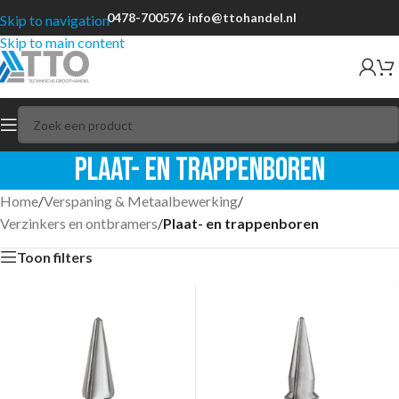
0478-700576
info@ttohandel.nl
Skip to navigation
Skip to main content
Plaat- en trappenboren
Home
/
Verspaning & Metaalbewerking
/
Verzinkers en ontbramers
/
Plaat- en trappenboren
Toon filters