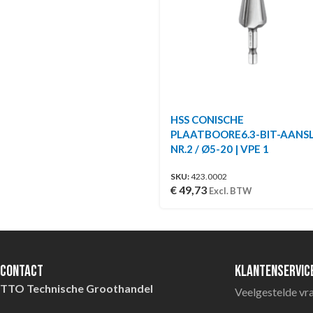
HSS CONISCHE
PLAATBOORE6.3-BIT-AANS
NR.2 / Ø5-20 | VPE 1
SKU:
423.0002
€
49,73
Excl. BTW
Contact
Klantenservic
TTO Technische Groothandel
Veelgestelde vr