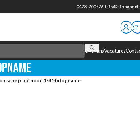
0478-700576
info@ttohandel.
Over ons
Vacatures
Conta
topname
onische plaatboor, 1/4"-bitopname