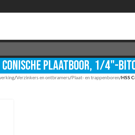
 Conische plaatboor, 1/4"-bi
werking
/
Verzinkers en ontbramers
/
Plaat- en trappenboren
/
HSS C