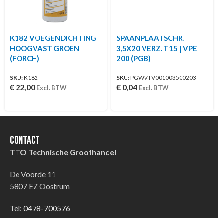
K182 VOEGENDICHTING
SPAANPLAATSCHR.
HOOGVAST GROEN
3,5X20 VERZ. T15 | VPE
(FÖRCH)
200 (PGB)
SKU:
K182
SKU:
PGWVTV001003500203
€
22,00
€
0,04
Excl. BTW
Excl. BTW
Contact
TTO Technische Groothandel
De Voorde 11
5807 EZ Oostrum
Tel:
0478-700576