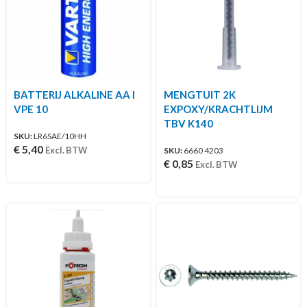
BATTERIJ ALKALINE AA I
MENGTUIT 2K
VPE 10
EXPOXY/KRACHTLIJM
TBV K140
SKU:
LR6SAE/10HH
€
5,40
Excl. BTW
SKU:
6660 4203
€
0,85
Excl. BTW