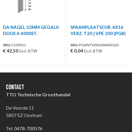
DA NAGEL 32MM GEGALV.
SPAANPLAATSCHR. 4X16
DOOS A 4000ST.
VERZ. T20 | VPE 200 (PGB)
SKU:
5150011
SKU:
PGWVTV001004000163
€
42,50
€
0,04
Excl. BTW
Excl. BTW
Contact
TTO Technische Groothandel
De Voorde 11
5807 EZ Oostrum
Tel:
0478-700576