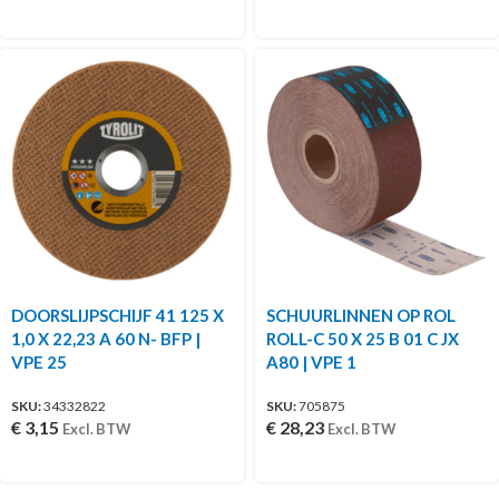
DOORSLIJPSCHIJF 41 125 X
SCHUURLINNEN OP ROL
1,0 X 22,23 A 60 N- BFP |
ROLL-C 50 X 25 B 01 C JX
VPE 25
A80 | VPE 1
SKU:
34332822
SKU:
705875
€
3,15
€
28,23
Excl. BTW
Excl. BTW