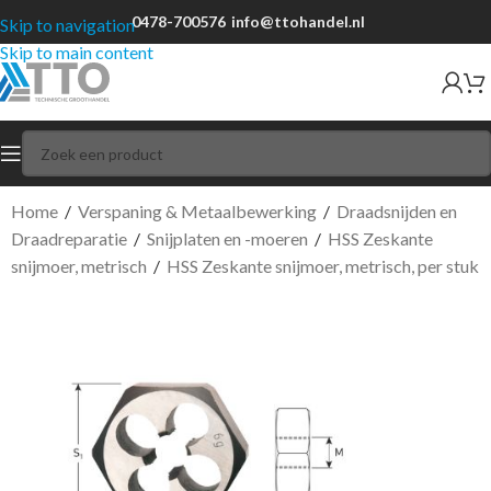
0478-700576
info@ttohandel.nl
Skip to navigation
Skip to main content
Home
/
Verspaning & Metaalbewerking
/
Draadsnijden en
Draadreparatie
/
Snijplaten en -moeren
/
HSS Zeskante
snijmoer, metrisch
/
HSS Zeskante snijmoer, metrisch, per stuk