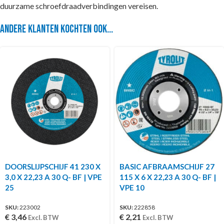
duurzame schroefdraadverbindingen vereisen.
Andere klanten kochten ook...
DOORSLIJPSCHIJF 41 230 X
BASIC AFBRAAMSCHIJF 27
3,0 X 22,23 A 30 Q- BF | VPE
115 X 6 X 22,23 A 30 Q- BF |
25
VPE 10
SKU:
223002
SKU:
222858
€
3,46
€
2,21
Excl. BTW
Excl. BTW