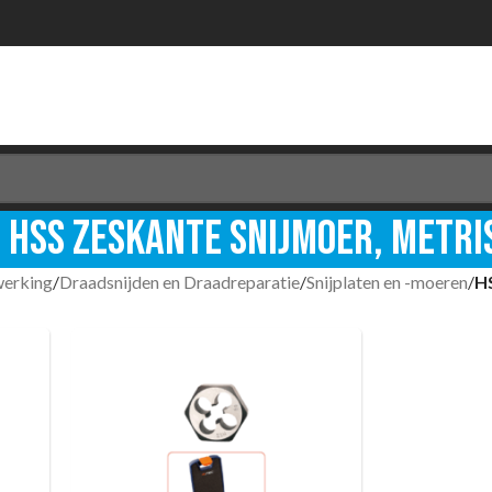
HSS Zeskante snijmoer, metri
werking
/
Draadsnijden en Draadreparatie
/
Snijplaten en -moeren
/
HS