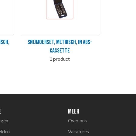
isch,
Snijmoerset, metrisch, in ABS-
cassette
1 product
e
Meer
agen
Over ons
elden
Vacatures