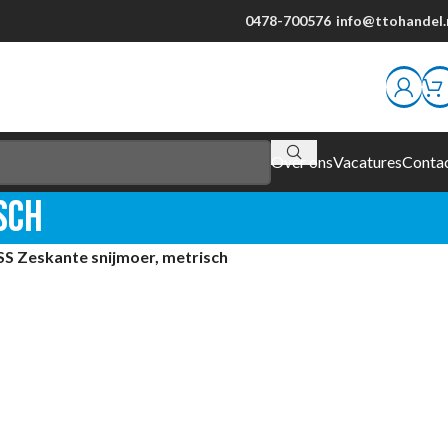
0478-700576
info@ttohandel.
Over ons
Vacatures
Conta
sch
S Zeskante snijmoer, metrisch