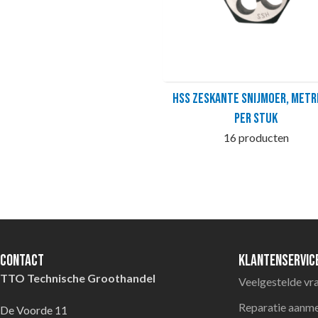
HSS Zeskante snijmoer, metr
per stuk
16 producten
Contact
Klantenservic
TTO Technische Groothandel
Veelgestelde vr
Reparatie aanm
De Voorde 11