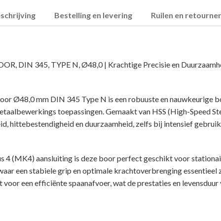
schrijving
Bestelling en levering
Ruilen en retourne
, DIN 345, TYPE N, Ø48,0 | Krachtige Precisie en Duurzaamh
or Ø48,0 mm DIN 345 Type N is een robuuste en nauwkeurige b
metaalbewerkings toepassingen. Gemaakt van HSS (High-Speed Ste
eid, hittebestendigheid en duurzaamheid, zelfs bij intensief gebrui
 4 (MK4) aansluiting is deze boor perfect geschikt voor stationa
ar een stabiele grip en optimale krachtoverbrenging essentieel z
 voor een efficiënte spaanafvoer, wat de prestaties en levensduur