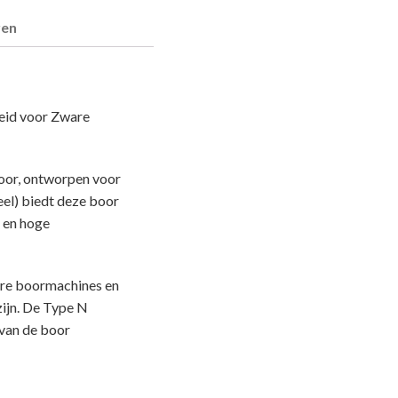
ren
eid voor Zware
oor, ontworpen voor
el) biedt deze boor
k en hoge
ire boormachines en
ijn. De Type N
 van de boor