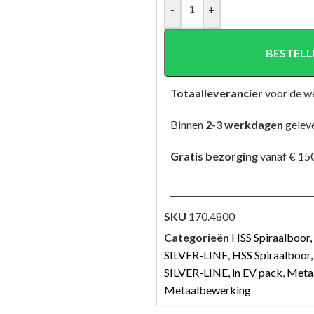
-
+
BESTELL
Totaalleverancier
voor de w
Binnen
2-3 werkdagen
gelev
Gratis bezorging
vanaf € 150
SKU
170.4800
Categorieën
HSS Spiraalboor,
SILVER-LINE
,
HSS Spiraalboor,
SILVER-LINE, in EV pack
,
Meta
Metaalbewerking