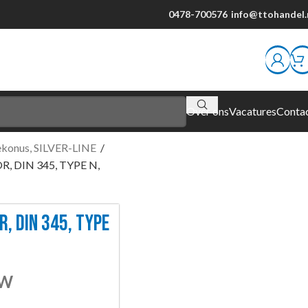
0478-700576
info@ttohandel.
Over ons
Vacatures
Conta
sekonus, SILVER-LINE
/
, DIN 345, TYPE N,
, DIN 345, TYPE
TW