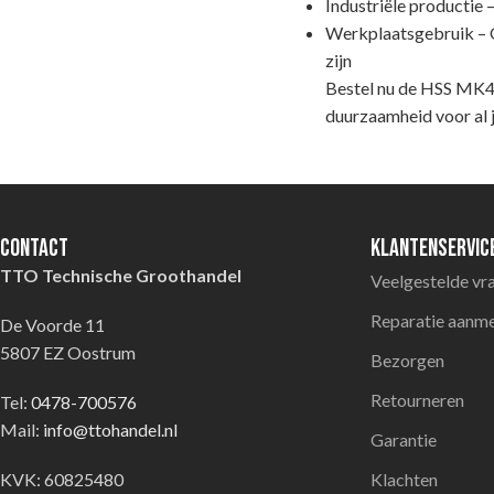
Industriële productie
Werkplaatsgebruik – 
zijn
Bestel nu de HSS MK4
duurzaamheid voor al j
Contact
Klantenservic
TTO Technische Groothandel
Veelgestelde vr
Reparatie aanm
De Voorde 11
5807 EZ Oostrum
Bezorgen
Retourneren
Tel:
0478-700576
Mail:
info@ttohandel.nl
Garantie
KVK: 60825480
Klachten