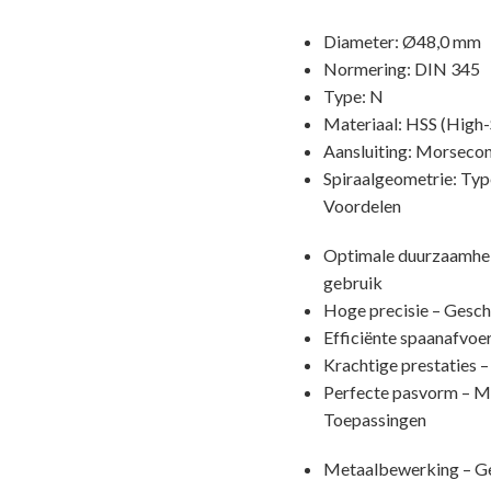
Diameter: Ø48,0 mm
Normering: DIN 345
Type: N
Materiaal: HSS (High-S
Aansluiting: Morsecon
Spiraalgeometrie: Typ
Voordelen
Optimale duurzaamheid
gebruik
Hoge precisie – Gesch
Efficiënte spaanafvoe
Krachtige prestaties 
Perfecte pasvorm – MK
Toepassingen
Metaalbewerking – Gesc