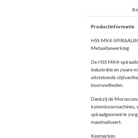
Be
Productinformatie
HSS MK4-SPIRAALBOOR
Metaalbewerking
De HSS MK4-spiraalbo
industriële en zware 
uitstekende slijtvasth
boorsnelheden.
Dankzij de Morseconus
kolomboormachines, wa
spiraalgeometrie zorgt
maximaliseert.
Kenmerken