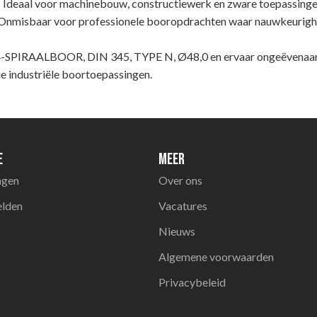
 – Ideaal voor machinebouw, constructiewerk en zware toepassing
Onmisbaar voor professionele booropdrachten waar nauwkeurighei
-SPIRAALBOOR, DIN 345, TYPE N, Ø48,0 en ervaar ongeëvenaarde
e industriële boortoepassingen.
e
Meer
agen
Over ons
elden
Vacatures
Nieuws
Algemene voorwaarden
Privacybeleid