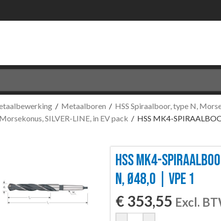
etaalbewerking
/
Metaalboren
/
HSS Spiraalboor, type N, Mor
, Morsekonus, SILVER-LINE, in EV pack
/
HSS MK4-SPIRAALBOOR
HSS MK4-SPIRAALBOOR
N, Ø48,0 | VPE 1
€
353,55
Excl. B