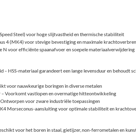
peed Steel) voor hoge slijtvastheid en thermische stabiliteit
us 4 (MK4) voor stevige bevestiging en maximale krachtoverbre
e N voor efficiënte spaanafvoer en soepele materiaalverwijdering
 – HSS-materiaal garandeert een lange levensduur en behoudt sche
ikt voor nauwkeurige boringen in diverse metalen
r – Voorkomt vastlopen en overmatige hitteontwikkeling
– Ontworpen voor zware industriële toepassingen
4 Morseconus-aansluiting voor optimale stabiliteit en krachtov
hikt voor het boren in staal, gietijzer, non-ferrometalen en kuns