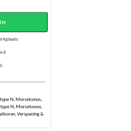
EN
erkplaats
erd
,-
 type N, Morsekonus,
 type N, Morsekonus,
alboren
,
Verspaning &