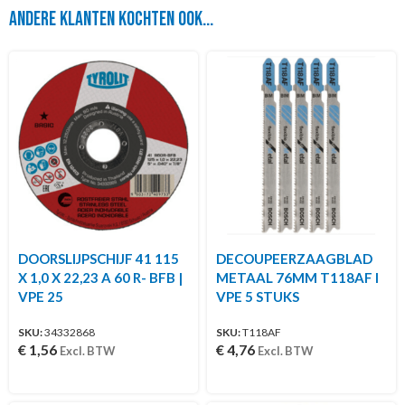
Andere klanten kochten ook...
DOORSLIJPSCHIJF 41 115
DECOUPEERZAAGBLAD
X 1,0 X 22,23 A 60 R- BFB |
METAAL 76MM T118AF I
VPE 25
VPE 5 STUKS
SKU:
34332868
SKU:
T118AF
€
1,56
€
4,76
Excl. BTW
Excl. BTW