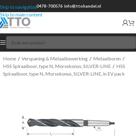
0478-700576
info@ttohandel.nl
Skip to navigation
Skip to main content
Home
/
Verspaning & Metaalbewerking
/
Metaalboren
/
HSS Spiraalboor, type N, Morsekonus, SILVER-LINE
/
HSS
Spiraalboor, type N, Morsekonus, SILVER-LINE, in EV pack