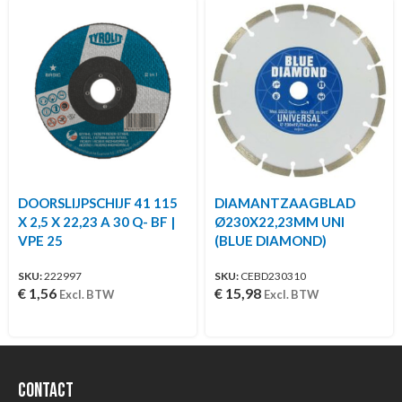
DOORSLIJPSCHIJF 41 115
DIAMANTZAAGBLAD
X 2,5 X 22,23 A 30 Q- BF |
Ø230X22,23MM UNI
VPE 25
(BLUE DIAMOND)
SKU:
222997
SKU:
CEBD230310
€
1,56
€
15,98
Excl. BTW
Excl. BTW
Contact