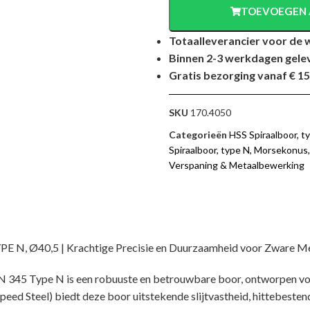
TOEVOEGEN 
Totaalleverancier voor de 
Binnen 2-3 werkdagen gele
Gratis bezorging vanaf € 15
SKU
170.4050
Categorieën
HSS Spiraalboor, 
Spiraalboor, type N, Morsekonus
Verspaning & Metaalbewerking
N, Ø40,5 | Krachtige Precisie en Duurzaamheid voor Zware M
345 Type N is een robuuste en betrouwbare boor, ontworpen v
d Steel) biedt deze boor uitstekende slijtvastheid, hittebestendi