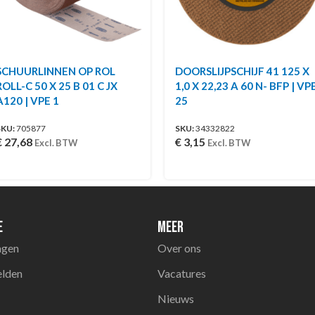
SCHUURLINNEN OP ROL
DOORSLIJPSCHIJF 41 125 X
ROLL-C 50 X 25 B 01 C JX
1,0 X 22,23 A 60 N- BFP | VP
A120 | VPE 1
25
SKU:
705877
SKU:
34332822
€
27,68
€
3,15
Excl. BTW
Excl. BTW
e
Meer
agen
Over ons
elden
Vacatures
Nieuws