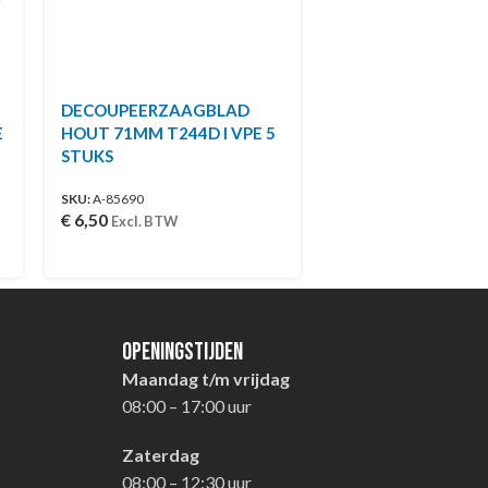
DECOUPEERZAAGBLAD
E
HOUT 71MM T244D I VPE 5
STUKS
SKU:
A-85690
€
6,50
Excl. BTW
Openingstijden
Maandag t/m vrijdag
08:00 – 17:00 uur
Zaterdag
08:00 – 12:30 uur