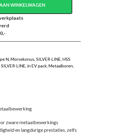
AAN WINKELWAGEN
werkplaats
verd
0,-
type N, Morsekonus, SILVER-LINE
,
HSS
, SILVER-LINE, in EV pack
,
Metaalboren
,
etaalbewerking
oor zware metaalbewerkings
gheid en langdurige prestaties, zelfs