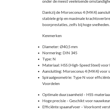
onder de meest veeleisende omstandigh
Dankzij de Morseconus 4 (MK4) aansluit
stabiele grip en maximale krachtoverbre
boorprestaties, zelfs bij hoge snelheden.
Kenmerken
Diameter: Ø40,5 mm
Normering: DIN 345
Type: N
Materiaal: HSS (High-Speed Steel) voor h
Aansluiting: Morseconus 4 (MK4) voor 
Spiraalgeometrie: Type N voor efficiënt
Voordelen
Optimale duurzaamheid – HSS-materiaal bi
Hoge precisie – Geschikt voor nauwkeur
Efficiënte spaanafvoer – Voorkomt vers