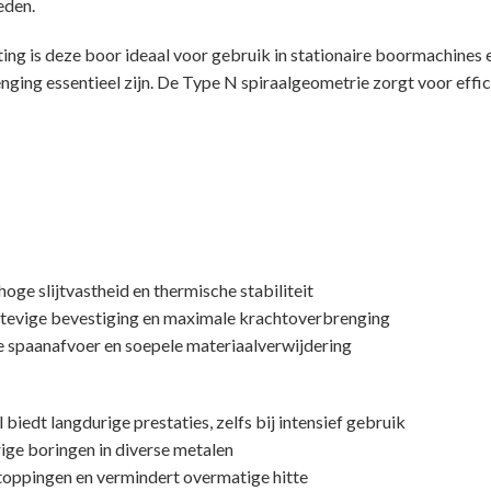
eden.
ing is deze boor ideaal voor gebruik in stationaire boormachine
nging essentieel zijn. De Type N spiraalgeometrie zorgt voor effi
oge slijtvastheid en thermische stabiliteit
stevige bevestiging en maximale krachtoverbrenging
e spaanafvoer en soepele materiaalverwijdering
edt langdurige prestaties, zelfs bij intensief gebruik
ige boringen in diverse metalen
toppingen en vermindert overmatige hitte