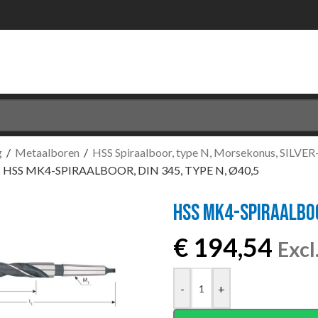
g
/
Metaalboren
/
HSS Spiraalboor, type N, Morsekonus, SILVE
/
HSS MK4-SPIRAALBOOR, DIN 345, TYPE N, Ø40,5
HSS MK4-SPIRAALBOOR
€
194,54
Exc
-
+