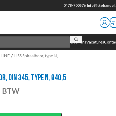
0478-700576
info@ttohandel.
Over ons
Vacatures
Conta
R-LINE
/
HSS Spiraalboor, type N,
, DIN 345, TYPE N, Ø40,5
l. BTW