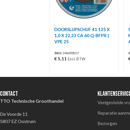
DOORSLIJPSCHIJF 41 125 X
1,0 X 22,23 CA 60 Q-BFPX |
VPE 25
SKU:
34690817
€
5,11
Excl. BTW
Contact
Klantenservic
TTO Technische Groothandel
Veelgestelde vr
Reparatie aanm
De Voorde 11
5807 EZ Oostrum
Bezorgen