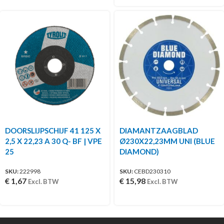
DOORSLIJPSCHIJF 41 125 X
DIAMANTZAAGBLAD
2,5 X 22,23 A 30 Q- BF | VPE
Ø230X22,23MM UNI (BLUE
25
DIAMOND)
SKU:
222998
SKU:
CEBD230310
€
1,67
€
15,98
Excl. BTW
Excl. BTW