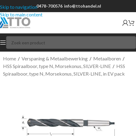
0478-700576
info@ttohandel.nl
Skip to navigation
Skip to main content
Home
/
Verspaning & Metaalbewerking
/
Metaalboren
/
HSS Spiraalboor, type N, Morsekonus, SILVER-LINE
/
HSS
Spiraalboor, type N, Morsekonus, SILVER-LINE, in EV pack