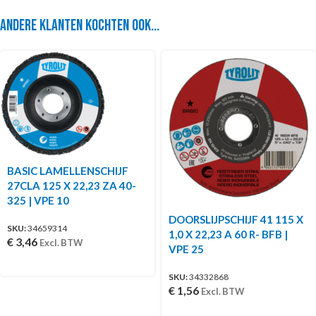
Andere klanten kochten ook...
BASIC LAMELLENSCHIJF
27CLA 125 X 22,23 ZA 40-
325 | VPE 10
DOORSLIJPSCHIJF 41 115 X
SKU:
34659314
1,0 X 22,23 A 60 R- BFB |
€
3,46
Excl. BTW
VPE 25
SKU:
34332868
€
1,56
Excl. BTW