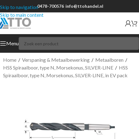
0478-700576
info@ttohandel.nl
Skip to navigation
Skip to main content
Menu
Home
/
Verspaning & Metaalbewerking
/
Metaalboren
/
HSS Spiraalboor, type N, Morsekonus, SILVER-LINE
/
HSS
Spiraalboor, type N, Morsekonus, SILVER-LINE, in EV pack