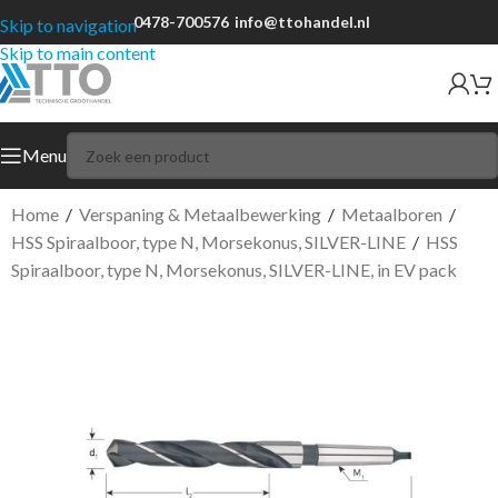
0478-700576
info@ttohandel.nl
Skip to navigation
Skip to main content
Menu
Home
/
Verspaning & Metaalbewerking
/
Metaalboren
/
HSS Spiraalboor, type N, Morsekonus, SILVER-LINE
/
HSS
Spiraalboor, type N, Morsekonus, SILVER-LINE, in EV pack