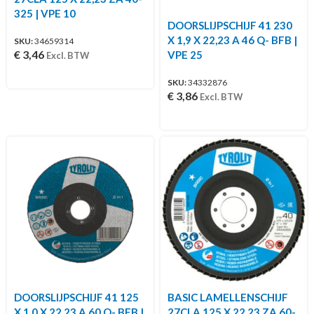
325 | VPE 10
DOORSLIJPSCHIJF 41 230
X 1,9 X 22,23 A 46 Q- BFB |
SKU:
34659314
€
3,46
VPE 25
Excl. BTW
SKU:
34332876
€
3,86
Excl. BTW
DOORSLIJPSCHIJF 41 125
BASIC LAMELLENSCHIJF
X 1,0 X 22,23 A 60 Q- BFB |
27CLA 125 X 22,23 ZA 60-