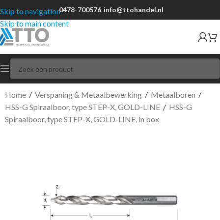
0478-700576
info@ttohandel.nl
Skip to navigation
Skip to main content
Home
/
Verspaning & Metaalbewerking
/
Metaalboren
/
HSS-G Spiraalboor, type STEP-X, GOLD-LINE
/
HSS-G
Spiraalboor, type STEP-X, GOLD-LINE, in box