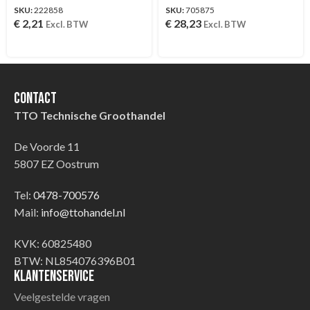
SKU:
222858
SKU:
705875
€
2,21
€
28,23
Excl. BTW
Excl. BTW
Contact
TTO Technische Groothandel
De Voorde 11
5807 EZ Oostrum
Tel:
0478-700576
Mail:
info@ttohandel.nl
KVK: 60825480
BTW: NL854076396B01
Klantenservice
Veelgestelde vragen