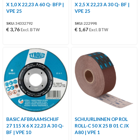
X 1,0 X 22,23 A 60 Q- BFP |
X 2,5 X 22,23 A 30 Q- BF |
VPE 25
VPE 25
SKU:
34332792
SKU:
222998
€
3,76
€
1,67
Excl. BTW
Excl. BTW
BASIC AFBRAAMSCHIJF
SCHUURLINNEN OP ROL
27 115 X 6 X 22,23 A 30 Q-
ROLL-C 50 X 25 B 01 C JX
BF | VPE 10
A80 | VPE 1